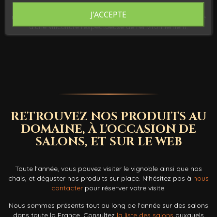
Nous nous engageons à élaborer nos produits de façon
J'ACCEPTE
naturelle, sans ajout de solutions chimiques et dans le cadre
d'une viticulture respectueuse de l'environnement.
RETROUVEZ NOS PRODUITS AU
DOMAINE, À L'OCCASION DE
SALONS, ET SUR LE WEB
Toute l'année, vous pouvez visiter le vignoble ainsi que nos
chais, et déguster nos produits sur place. N'hésitez pas à
nous
contacter
pour réserver votre visite.
Nous sommes présents tout au long de l'année sur des salons
dans toute la France. Consultez
la liste des salons
auxquels