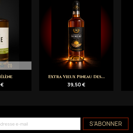
(1)
rapide
Aperçu rapide

élène
Extra Vieux Pineau Des...
 €
39,50 €