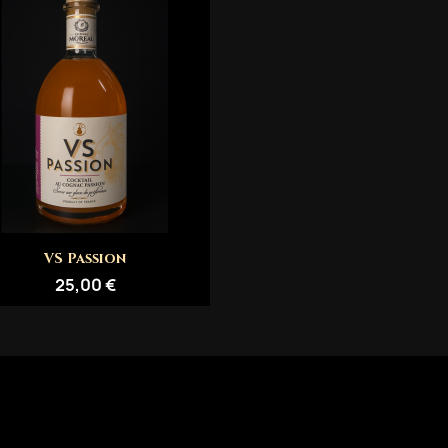
Aperçu rapide

VS Passion
25,00 €