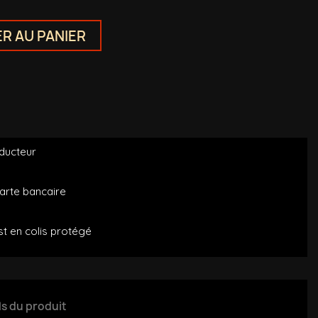
R AU PANIER
oducteur
arte bancaire
t en colis protégé
ls du produit