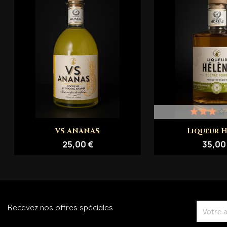
Aperçu rapide
Aperçu 


VS ANANAS
Liqueur H
25,00 €
35,00
Recevez nos offres spéciales