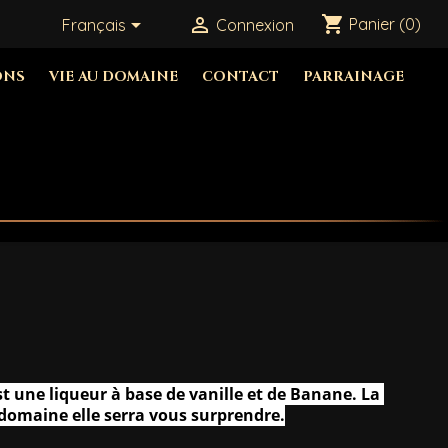
shopping_cart


Panier
(0)
Français
Connexion
ONS
VIE AU DOMAINE
CONTACT
PARRAINAGE
st une liqueur à base de vanille et de Banane. La 
 domaine elle serra vous surprendre.