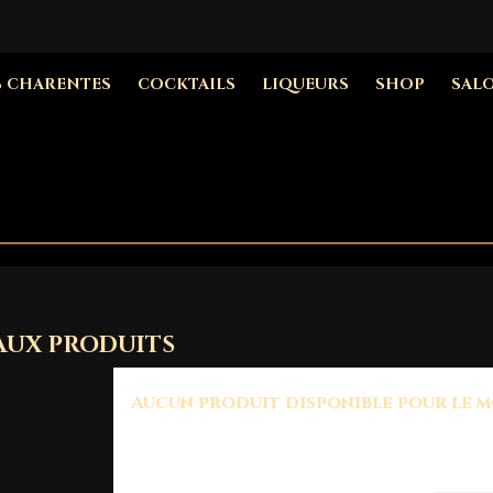
S CHARENTES
COCKTAILS
LIQUEURS
SHOP
SAL
UX PRODUITS
Aucun produit disponible pour le 
Restez à l'écoute ! D'autres produits seront aff
qu'ils seront ajoutés.