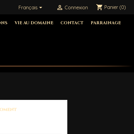
shopping_cart


Panier
(0)
Français
Connexion
ONS
VIE AU DOMAINE
CONTACT
PARRAINAGE
moment
ichés ici au fur et à mesure