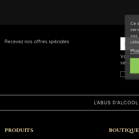
Ce s
serv
vos 
Recevez nos offres spéciales
util
Plus
Vous pou
service c
J'ac
L'ABUS D'ALCOO
PRODUITS
BOUTIQUE