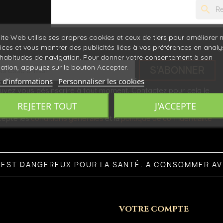
search
ite Web utilise ses propres cookies et ceux de tiers pour améliorer 
ices et vous montrer des publicités liées à vos préférences en anal
habitudes de navigation. Pour donner votre consentement à son
isation, appuyez sur le bouton Accepter.
 d'informations
Personnaliser les cookies
vez vous désinscrire à tout moment. Contactez pour cela le
lient.
REJETER TOUT
J'ACCEPTE
cepte les
conditions générales
et la
politique de confidentialité
L EST DANGEREUX POUR LA SANTÉ. A CONSOMMER A
VOTRE COMPTE