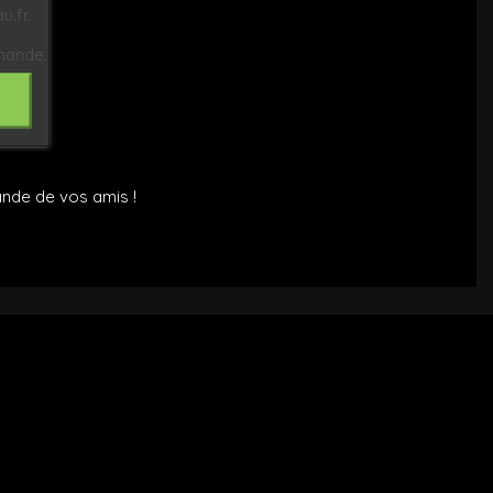
.fr.
mande.
nde de vos amis !