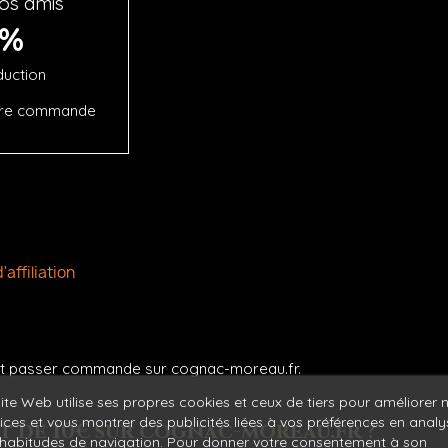
os amis
5%
duction
ière commande
affiliation
e et passer commande sur cognac-moreau.fr.
ite Web utilise ses propres cookies et ceux de tiers pour améliorer 
ices et vous montrer des publicités liées à vos préférences en anal
t de 10€ sur cognac-moreau.fr ?
habitudes de navigation. Pour donner votre consentement à son