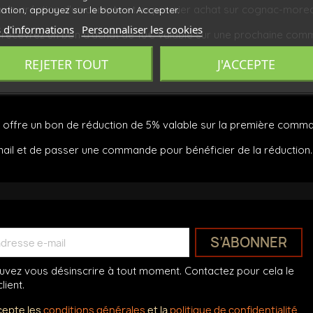
isation, appuyez sur le bouton Accepter.
ar la création d'un compte et un premier achat sur cognac-moreau
 d'informations
Personnaliser les cookies
recevrez un bon d'achat de 10€ valable sur une prochaine com
ême commande.
REJETER TOUT
J'ACCEPTE
offre un bon de réduction de 5% valable sur la première comma
par mail et de passer une commande pour bénéficier de la réduction.
vez vous désinscrire à tout moment. Contactez pour cela le
lient.
cepte les
conditions générales
et la
politique de confidentialité