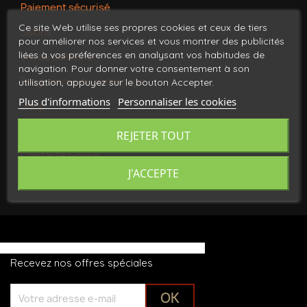
Paiement sécurisé
Ce site Web utilise ses propres cookies et ceux de tiers
Salons
pour améliorer nos services et vous montrer des publicités
liées à vos préférences en analysant vos habitudes de
Vie au domaine
navigation. Pour donner votre consentement à son
Programme de parrainage
utilisation, appuyez sur le bouton Accepter.
Plus d'informations
Personnaliser les cookies
Shop
Nos magasins
REJETER TOUT
Contactez-nous
J'ACCEPTE
Plan du site
Recevez nos offres spéciales