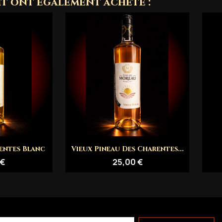
it ont également acheté :
rapide
Aperçu rapide

entes Blanc
Vieux Pineau Des Charentes...
 €
25,00 €