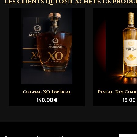
Les clients qui ont acheté ce produ
Aperçu rapide
Aperçu 


Cognac XO Impérial
Pineau Des Char
140,00 €
15,00