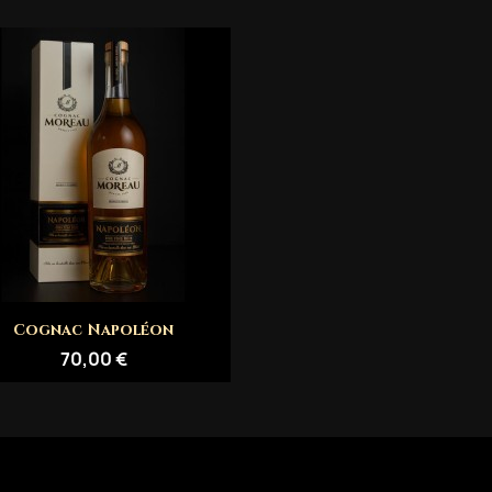
Aperçu rapide

Cognac Napoléon
70,00 €