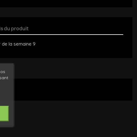
ls du produit
r de la semaine 9
nos
ysant