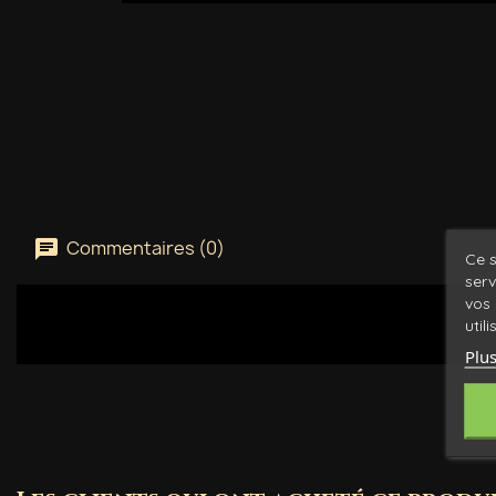
Commentaires (0)
Ce s
serv
vos 
util
Plus